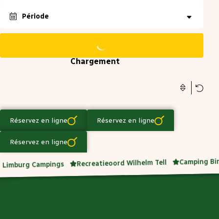
Date exacte
±1 jour
±3 jours
±7 jours
Période
Réinitialiser
Réinitialiser
Ok
Ok
Chargement
Réinitialiser
Ok
Réservez en ligne
Réservez en ligne
Réservez en ligne
Camping Bi
Recreatieoord Wilhelm Tell
Limburg Campings