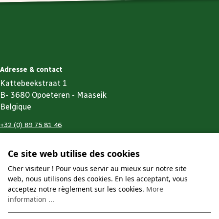
Adresse & contact
Kattebeekstraat 1
B- 3680 Opoeteren - Maaseik
Belgique
+32 (0) 89 75 81 46
zavelbos@limburgcampings.be
Ce site web utilise des cookies
Limburg Campings
Zavelbos
Cher visiteur ! Pour vous servir au mieux sur notre site
Nos parcs
Votre séjour
web, nous utilisons des cookies. En les acceptant, vous
acceptez notre règlement sur les cookies.
More
Votre deuxième chez-vous
Équipements
information ...
Newsletter
Alentours