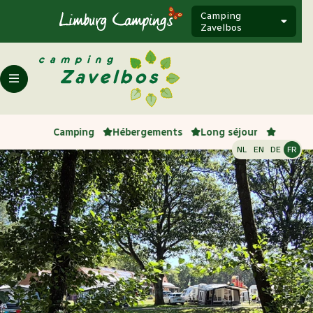
Camping
Zavelbos
Camping
Hébergements
Long séjour
NL
EN
DE
FR