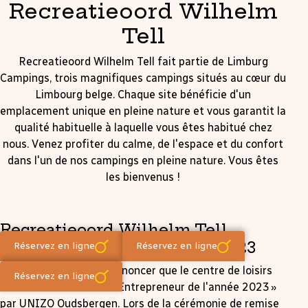
Recreatieoord Wilhelm
Tell
Recreatieoord Wilhelm Tell fait partie de Limburg
Campings, trois magnifiques campings situés au cœur du
Limbourg belge. Chaque site bénéficie d'un
emplacement unique en pleine nature et vous garantit la
qualité habituelle à laquelle vous êtes habitué chez
nous. Venez profiter du calme, de l'espace et du confort
dans l'un de nos campings en pleine nature. Vous êtes
les bienvenus !
Recreatieoord Wilhelm Tell
remporte le Cristal Award 2023
Réservez en ligne
Réservez en ligne
Nous sommes fiers d'annoncer que le centre de loisirs
Réservez en ligne
Wilhelm Tell a été élu « Entrepreneur de l'année 2023 »
par UNIZO Oudsbergen. Lors de la cérémonie de remise