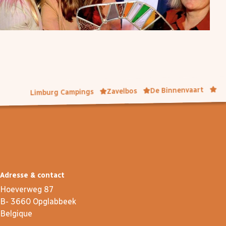
De Binnenvaart
Zavelbos
Limburg Campings
Adresse & contact
Hoeverweg 87
B- 3660 Opglabbeek
Belgique