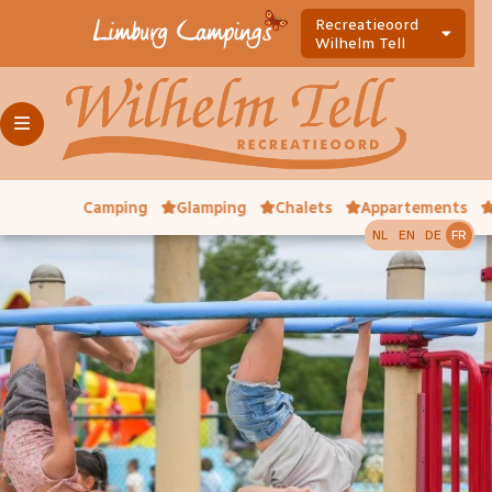
Recreatieoord
Wilhelm Tell
Camping
Glamping
Chalets
Appartements
NL
EN
DE
FR