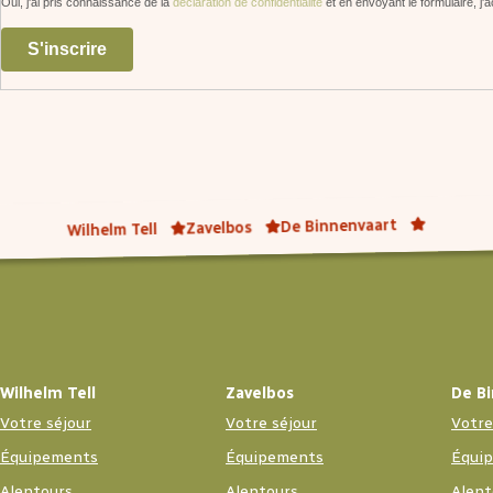
Oui, j'ai pris connaissance de la
déclaration de confidentialité
et en envoyant le formulaire, j'a
S'inscrire
De Binnenvaart
Zavelbos
Wilhelm Tell
Wilhelm Tell
Zavelbos
De B
Votre séjour
Votre séjour
Votre
Équipements
Équipements
Équi
Alentours
Alentours
Alent