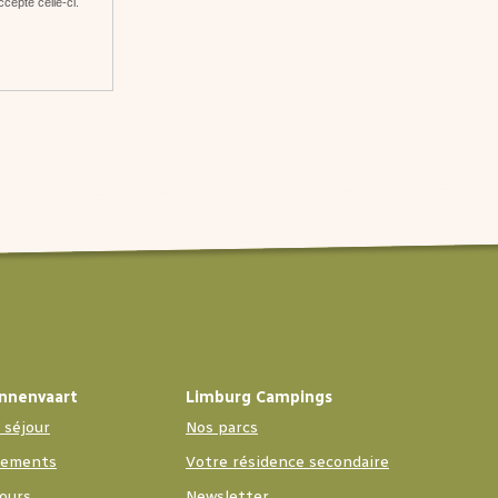
ccepte celle-ci.
innenvaart
Limburg Campings
 séjour
Nos parcs
pements
Votre résidence secondaire
ours
Newsletter