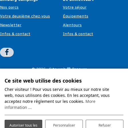
Nos parcs
Votre séjour
Votre deuxième chez-vous
Équipements
Newsletter
Alentours
Infos & contact
Infos & contact
© 2026 - Site web 💙 Prosuco
Conditions générales
Ce site web utilise des cookies
Déclaration de confidentialité
Clause de non-responsabilité
Cher visiteur ! Pour vous servir au mieux sur notre site
web, nous utilisons des cookies. En les acceptant, vous
acceptez notre règlement sur les cookies.
More
information ...
Autoriser tous les
Personnaliser
Refuser