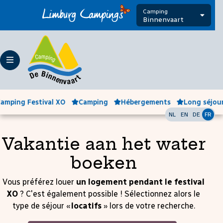
Camping
Binnenvaart
amping Festival XO
Camping
Hébergements
Long séjou
NL
EN
DE
FR
Vakantie aan het water
boeken
Vous préférez louer
un logement pendant le festival
XO
? C'est également possible ! Sélectionnez alors le
type de séjour «
locatifs
» lors de votre recherche.