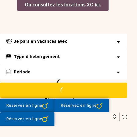
Ou consultez les locations XO ici.
Je pars en vacances avec
Type d'hébergement
Date exacte
±1 jour
±3 jours
±7 jours
Période
Réinitialiser
Réinitialiser
Ok
Ok
Chargement
Réinitialiser
Ok
Réservez en ligne
Réservez en ligne
Réservez en ligne